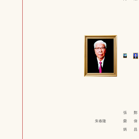
張
鄭
朱春隆
榮
偉
炳
昌