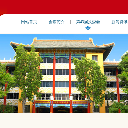
网站首页
会馆简介
第43届执委会
新闻资讯