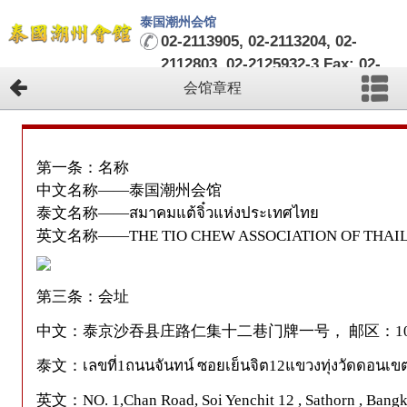
泰国潮州会馆
02-2113905, 02-2113204, 02-
2112803, 02-2125932-3 Fax: 02-
2124482-3
会馆章程
第一条：名称
中文名称——泰国潮州会馆
泰文名称——สมาคมแต้จิ๋วแห่งประเทศไทย
英文名称——THE TIO CHEW ASSOCIATION O
第三条：会址
中文：泰京沙吞县庄路仁集十二巷门牌一号， 邮区：101
泰文：เลขที่1ถนนจันทน์ ซอยเย็นจิต12แขวงทุ่งวัดดอนเ
英文：NO. 1,Chan Road, Soi Yenchit 12 , Sathorn , Bangk