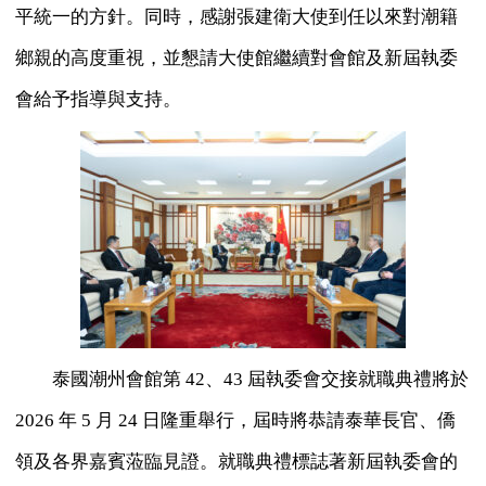
平統一的方針。同時，感謝張建衛大使到任以來對潮籍
鄉親的高度重視，並懇請大使館繼續對會館及新屆執委
會給予指導與支持。
泰國潮州會館第 42、43 屆執委會交接就職典禮將於
2026 年 5 月 24 日隆重舉行，屆時將恭請泰華長官、僑
領及各界嘉賓蒞臨見證。就職典禮標誌著新屆執委會的