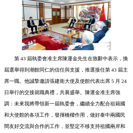
第 43 屆執委會准主席陳運金先生在致辭中表示，換
屆選舉得到潮館同仁的信任與支援，推選接任第 43 屆主
席一職。他誠摯邀請張建衛大使及使館代表出席 5 月 24
日舉行的交接就職典禮，共襄盛舉。陳運金准主席強
調：未來我將帶領新一屆執委會，繼續全力配合祖籍國
和大使館的各項工作，發揮橋樑作用，做好泰中兩國民
間友好交流與合作的工作，並堅定不移支持祖國兩岸和