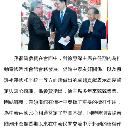
孫彥濤參贊在會面中，對徐惠深主席在任期內為推
動泰國潮州會館會務發展、促進中泰友好關係、以及擁
護祖籍國和平統一等方面所做出的卓越貢獻表示高度肯
定與衷心感謝。孫參贊指出，徐主席多年來兢兢業業、
團結鄉親，帶領潮館在僑社中發揮了重要的標杆作用，
為中泰兩國民心相通奠定了堅實基礎。同時特別表揚泰
國潮州會館長期以來在中泰民間交流中所起到的橋樑作