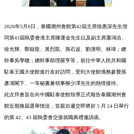
2026年5月6日，泰國潮州會館第42屆主席徐惠深先生偕
同第43屆執委會准主席陳運金先生以及副主席蕭鴻洽、
徐光輝、鄭嶽龍、黃烈凱、孫石波、劉漢明、林瑋；總
幹事吳學聰；總幹事助理羅亨等，前往中華人民共和國
駐泰王國大使館進行友好訪問，受到大使館僑務參贊孫
彥濤閣下、一等秘書兼領事柳少澤先生的熱情接待。
此次拜會旨在向中國駐泰使館領導正式報告泰國潮州會
館近期換屆選舉情況，並親自遞交即將於 5 月 24 日舉行
的第 42、43 屆執委會交接就職典禮邀請函。