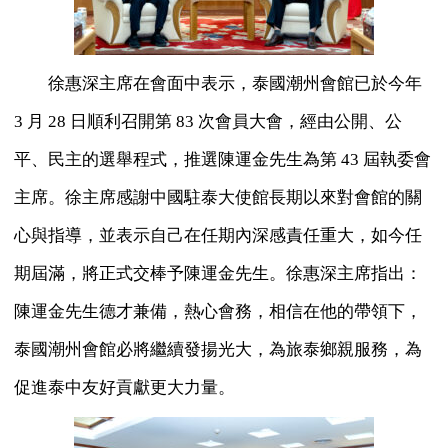
徐惠深主席在會面中表示，泰國潮州會館已於今年
3 月 28 日順利召開第 83 次會員大會，經由公開、公
平、民主的選舉程式，推選陳運金先生為第 43 屆執委會
主席。徐主席感謝中國駐泰大使館長期以來對會館的關
心與指導，並表示自己在任期內深感責任重大，如今任
期屆滿，將正式交棒予陳運金先生。徐惠深主席指出：
陳運金先生德才兼備，熱心會務，相信在他的帶領下，
泰國潮州會館必將繼續發揚光大，為旅泰鄉親服務，為
促進泰中友好貢獻更大力量。