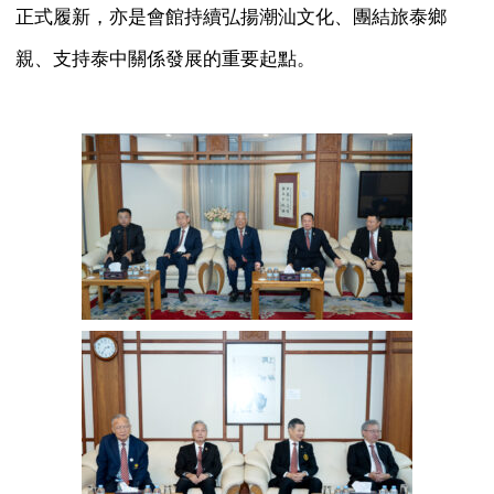
正式履新，亦是會館持續弘揚潮汕文化、團結旅泰鄉
親、支持泰中關係發展的重要起點。