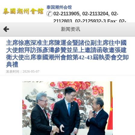
泰国潮州会馆
02-2113905, 02-2113204, 02-
2112803, 02-2125932-3 Fax: 02-
2124482-3
新闻资讯
主席徐惠深准主席陳運金暨諸位副主席往中國
大使館拜訪孫彥濤參贊並呈上邀請函敬邀張建
衛大使出席泰國潮州會館第42-43屆執委會交卸
典禮
发表时间：2026-05-07