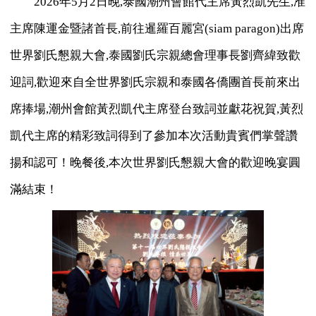
2026年5月2日晚,泰國潮州會館代主席黃烈凱先生,准
主席陳運金暨諸首長,前往暹羅百麗宮(siam paragon)出席
世界劉氏懇親大會,泰國劉氏宗親總會理事長劉齊緯致歡
迎詞,歡迎來自全世界劉氏宗親和泰國各僑團首長前來出
席捧場,潮州會館黃烈凱代主席登台致詞並獻花祝賀,黃烈
凱代主席的精彩致詞得到了參加本次活動貴賓們掌聲讚
揚和認可！晚餐後,本次世界劉氏懇親大會的歡迎晚宴圓
滿結束！