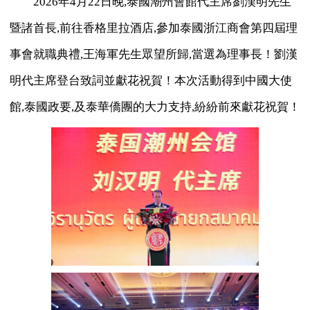
2026年4月22日晚,泰國潮州會館代主席劉漢明先生
暨諸首長,前往香格里拉酒店,參加泰國浙江商會第四屆理
事會就職典禮,王海軍先生眾望所歸,當選為理事長！劉漢
明代主席登台致詞並獻花祝賀！本次活動得到中國大使
館,泰國政要,及泰華僑團的大力支持,紛紛前來獻花祝賀！