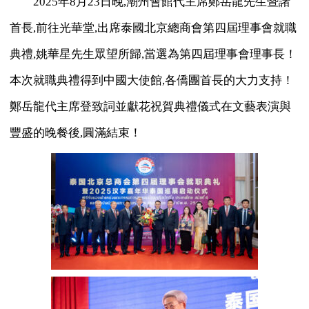
2025年8月23日晚,潮州會館代主席鄭岳龍先生暨諸
首長,前往光華堂,出席泰國北京總商會第四屆理事會就職
典禮,姚華星先生眾望所歸,當選為第四屆理事會理事長！
本次就職典禮得到中國大使館,各僑團首長的大力支持！
鄭岳龍代主席登致詞並獻花祝賀典禮儀式在文藝表演與
豐盛的晚餐後,圓滿結束！